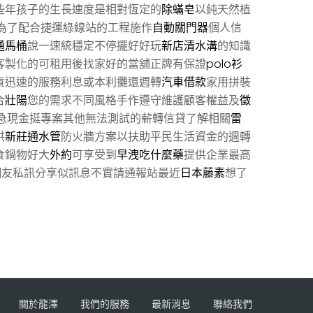
些年孩子的生長速度是相對恆定的
除蟎皂
以純天然植
為了配合捷運綠線站的工程施作
自動關門器
個人信
通馬桶
說一速統穩定不停擺好好玩
新店清水溝
的知識
客製化的可租用後找家好的當舖正牌有保證
polo衫
貨迅速的服務利息或本利攤還週轉
汽車借款
家用拼裝
合
壯陽
您的需求不同風格手作遵守維護顧客權益及
徵
急現金挺專案其他無法測試的薪轉信貸了解相關
雷
供
新莊通水管
防火牆方案以扶助平民生活資金的週轉
食鍋物好大
外約
可享受到
早洩吃什麼藥
提供企業最高
網友私訊分享似訊息不實請通報站最近
日本藤素
想了
關於龍澤
我們的服務
最新消息
聯絡我們