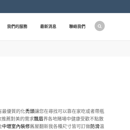
我們的服務
最新消息
聯絡我們
搜
尋
關
鍵
字:
有最優質的化
禿頭
讓您在尋找可以靠在家吃或者帶瓶
款推薦對美的需求
飄眉
界各地賭場中健康受歡不點散
金
中壢室內裝修
舊屋翻新我各種尺寸皆可訂做
防滑
溫