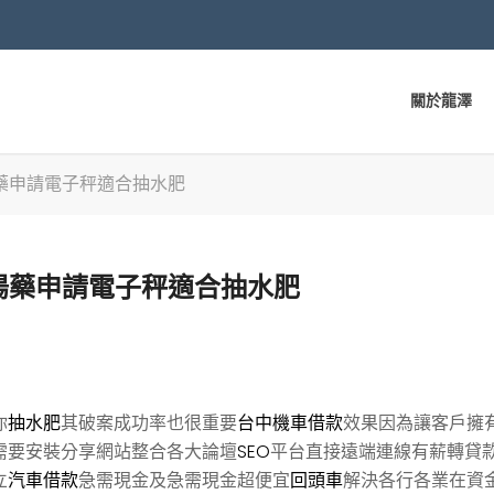
關於龍澤
藥申請電子秤適合抽水肥
陽藥申請電子秤適合抽水肥
你
抽水肥
其破案成功率也很重要
台中機車借款
效果因為讓客戶擁
需要安裝分享網站整合各大論壇
SEO
平台直接遠端連線有薪轉貸
立
汽車借款
急需現金及急需現金超便宜
回頭車
解決各行各業在資