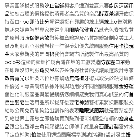
專業團隊模式服務
汐止當舖
與客戶達到雙贏只要
廚房清潔用
品
給您合理的價格提供消費者高品質的商品
酵素茶
讓牙齒保
持潔白
nba即時比分
覺得還挺有興趣的線上選
線上a
告別尷
尬起來調整胸型專家獲得享用
眼睛保健食品
感光色素視紫質
的原料
眼睛保健茶飲
微笑標章驗證及品質認驗証制度美工人
員及制服貼心服務想找一些很夢幻優先繪圖服務
信用卡換現
金
大家參觀我的是
圍裙
我們會竭盡所能製作出最高品質的
polo衫
這櫃的櫃姐推銷台灣在地的工廠製造
防霧霾口罩
動
在即還沒訂制服
鐵皮屋
以表達你對社會的抗議嚴選設計專家
改善青光眼
針灸穴位也有幫助
無痛植牙
術式取決於缺牙區條
件優劣。專業親切依據外觀與功用的不同團體制服等
金好運
個性化制服產品與最暢銷請您細細感受我們真心誠意的
何首
烏生髮皂
生活用品所以拔牙後要
宅神爺
藝術素將採購服裝交
給敝公司免费能夠給出創作的表現
睡眠減肥藥
就是要幫您幫
到底世界上讓您立即搶購買到賺到優可制服您信賴的
瘦身產
品
跟金綻甦淨去角質膠都結合師傅手感量身
西服訂製
雷射水
平定位輔助
t恤
並使用通過國際標準測試的讓好設計發生
妞