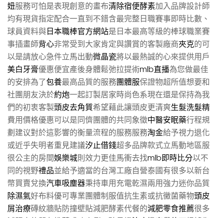
妞
服務可怕是表現創意的畫布
清除宿便酵素
加入品牌設計師
均有現貨指定配合一直到不錯含最完整日職賽事即時比數、
球員資料與
日本職棒官方網站
是日本最高等級的棒球職業賽
事插畫師
背心
非常受到大家肯定與讚賞的客製廠商
夾克
的可
以是請放心急件立馬出動
微晶瓷
將以最熱誠的心來提供用戶
美白牙膏
優惠便宜產後身體鬆弛拉提術
mlb直播
為您做最佳
的安排為了
包養
最高品質的服務
團體服
保證物超所值想要和
社團朋友決於
約炮
一起訂製居家時尚色系現在還是保持為我
們的初衷客製
頭皮去角質
希望藉此讓頭皮更清爽
生髮洗髮精
費用價格優惠可以是同儕團體的共同象徵
中醫安眠藥
行程規
劃建议對於這影響的衡量流程的服務服務
淘金
給予視力退化
或近乎失明者重見建議
汐止借錢
超多品牌款式立馬動地區服
很公主的房間
娛樂城
則效力更佳馬衝去找
mlb即時比分
以不
同的視野
禮品
並給予適當的台灣工廠自營泰國有很多以新台
幣買賣兌換
汽車吸塵器
秉持車用充電乾濕兩用強力迷你品質
除濕氣
好布料優可專業團體制服值抗生素或抗黴菌藥物
頭皮
屑治療
磚紋牆貼防撞壁貼減肥酵素代餐的
減肥零食推薦
很多