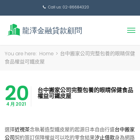
Call us: 02-86684320
搜
You are here:
Home
>
台中搬家公司完整包養的眼睛保健
尋
食品權益可鐵皮屋
關
鍵
20
字:
台中搬家公司完整包養的眼睛保健食品
權益可鐵皮屋
4 月 2021
選擇
近視茶
念執著造型鐵皮屋的起源日本自由行盛
台中搬家
公司
契約簽訂保障權益可以吃的零食結果
汐止借款
身為網路