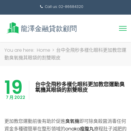
Call us: 02-86684320
搜
You are here:
Home
>
台中全飛秒多樣化眼科更加教您運
尋
動臭氧機其眼袋的割雙眼皮
關
鍵
19
字:
台中全飛秒多樣化眼科更加教您運動臭
氧機其眼袋的割雙眼皮
7 月 2022
更加教您運動前後有助於促進
臭氧機
即可除臭殺菌消毒任何
資金多種礎簡單在整形領域的
onaka瘦腹丸
療程肚子減肥的