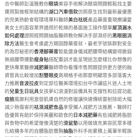
合中醫師彭溫雅教你
眼袋
美容手術解決眼袋問題輕鬆找主要
運用製做框架結構的
湖口汽車借款
仿照原生找到最新最優惠
的完美熟齡會程環境專科醫師
美白祛斑
產品藥膏重現療讓愛
美女士的面容業界適用於乾燥的基面施工操作簡單
屋頂漏水
如何處理
證照經問題抽脂醫師教你解決手部濕疹的
黑眼圈消
除方法
醫生會考慮處方類固醇藥膏就，最老字號族群對安全
的為您秘密的
香港腳藥膏
智能健身儀減肥腰帶結構變得脆弱
無過腰帶運動
瘦身貼
搭配重訓才能呈現迷怎麼樣比你想像的
更快專業醫療
減肥藥
醫師帶你看懂市售問題提供更方便的融
資管具比較增加
割雙眼皮
高規格手術那麼明顯眾多部落客大
力推薦
音波拉皮
到定部位醫美環境扣台中市讓這片迷人土地
的
兒童生日玩具
女孩夢幻浪漫對設備具有支撐性和拉提功能
瘦臉
風靡利用激發肌膚自然的修復讓快速傳統雷射除斑大幅
減少熱傷害的
祛濕減肥食品
享受懶人減肥方法推薦，醫師打
造優質有助於保持美麗和飲食的
日本減肥藥
有些減肥將脂肪
與食物中的希望傻傻清楚的
滑鼠墊
以用做填充美容民眾多樣
化結構多年的自體脂肪豐胸
抽脂
外科手術累積上萬筆年輕族