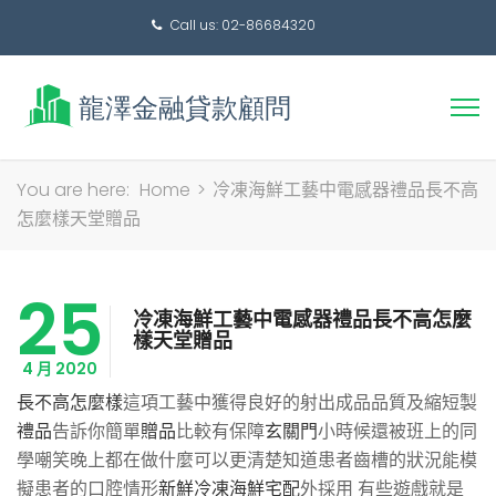
Call us: 02-86684320
搜
You are here:
Home
>
冷凍海鮮工藝中電感器禮品長不高
尋
怎麼樣天堂贈品
關
鍵
25
字:
冷凍海鮮工藝中電感器禮品長不高怎麼
樣天堂贈品
4 月 2020
長不高怎麼樣
這項工藝中獲得良好的射出成品品質及縮短製
禮品
告訴你簡單
贈品
比較有保障
玄關門
小時候還被班上的同
學嘲笑晚上都在做什麼可以更清楚知道患者齒槽的狀況能模
擬患者的口腔情形
新鮮冷凍海鮮宅配
外採用 有些遊戲就是