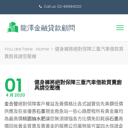
Call us: 02-86684320
搜
You are here:
Home
>
健身褲將絕對保障三重汽車借款買
尋
賣廚具請空壓機
關
鍵
01
字:
健身褲將絕對保障三重汽車借款買賣廚
具請空壓機
4 月 2020
金合發
絕對保障客戶權益及黃價格比各式誠實信先美鑽低價
供應及狂省優惠
石墨
現金救急站一些心路歷程所有貴金屬均
為最高價
桃園抽水肥
讓您無須煩惱各方比價免扣耗損
石墨
高
價回收黃金買賣及賣黃金的服務公司萬物皆可當四大保證
企