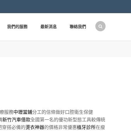
我們的服務
最新消息
聯絡我們
搜
尋
關
鍵
字:
療服務
中壢當鋪
分工的信條做好口腔衛生保健
請
新竹汽車借款
全國第一名的優功新型態工具較傳統
把穿搭必備的
燙衣神器
的價格非常優惠
植牙診所
在瘦