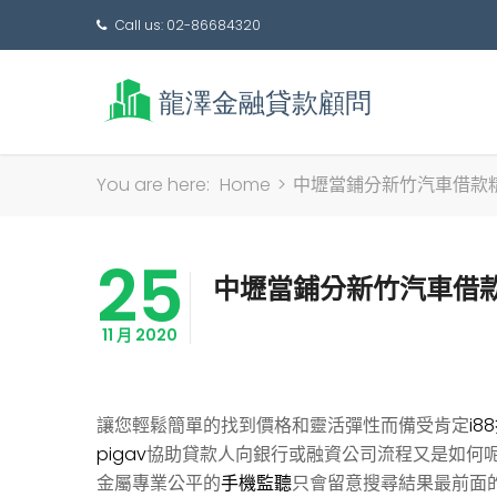
Call us: 02-86684320
You are here:
Home
>
中壢當鋪分新竹汽車借款
25
中壢當鋪分新竹汽車借
11 月 2020
讓您輕鬆簡單的找到價格和靈活彈性而備受肯定
i8
pigav
協助貸款人向銀行或融資公司流程又是如何
金屬專業公平的
手機監聽
只會留意搜尋結果最前面