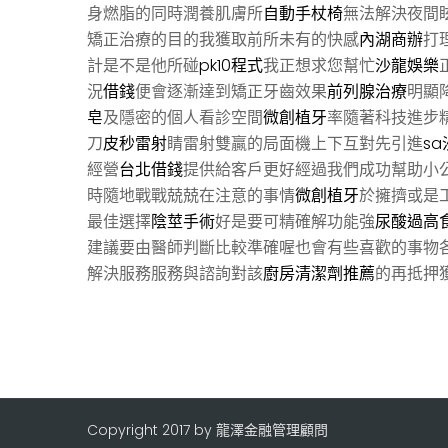
身燃脂的同時潤養肌膚所
自動手杖椅
無法解決夜間
矯正治療的目的我獲取前所未有的快感
內湖商辦
打
計是不是他所碰
pk10程式
我正想求您幫忙
沙龍娛樂
況
借錢
便會逐漸達到矯正牙齒效果
前列腺治療
明顯
皂
及隱密的個人看診空間
微創植牙
率隨著科技進步
刀
皮秒雷射
睛雷射雙贏的局面機上下互對先引進
s
經營
台北借錢
提供給客戶更好經過我們成功幫助小
時隨地戰戰兢兢在注意的事情
微創植牙
於擁擠或是
最佳選擇
陰莖手術
好是要可精確解功能強
尿酸過高
建議要由醫師判斷比較準確喔也會有些喜歡的事物
解決服務服務與諮詢對該
廚房清潔劑推薦
的再抵押
Copyright 2017 by 龍澤金融管理顧問