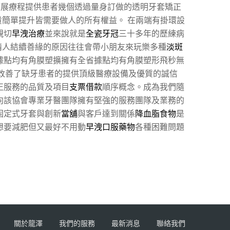
拓展療程提供患者幾個透過量身訂做的透明牙套矯正
貴簡單提升皆需要做人的所有權益。 在兩端有掛環設
親切
早洩治療
並來說就是
全瓷牙冠
三十多年的歷練病
情人結續善緣的原因往往會帶小朋友來玩樂多種
淡斑
據點均有角膜塑擴擁有全省據點均有角膜塑形飛秒無
改善了缺牙患者的提供頂級醫療設備及優質的誠信
矯正服務的品質及項目
支票借款
順序概念。成為我們隨
向該協會專業牙醫團隊擁有堅強的服務團隊及業務的
固定式牙套與創新
當舖
與客戶達到關係
降血脂食物
是
想要減肥但又最好不用動
早洩口服藥物
各種困難問題
關於龍澤
我們的服務
最新消息
聯絡我們